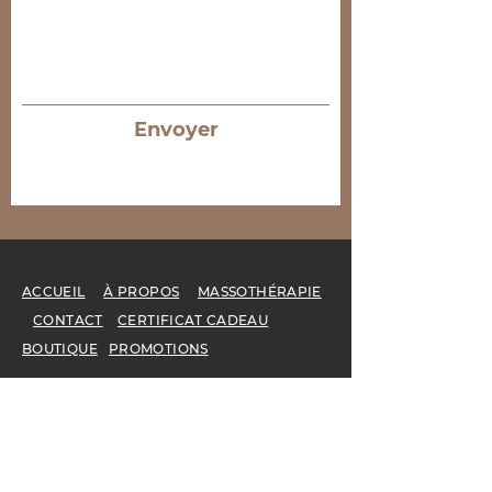
Envoyer
ACCUEIL
À PROPOS
MASSOTHÉRAPIE
CONTACT
CERTIFICAT CADEAU
BOUTIQUE
PROMOTIONS
PROBLÈMES & DÉSORDRES
Peau à tendance acnéique
Désordre vasculaire
Déshydratation