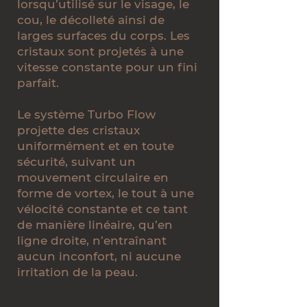
lorsqu’utilisé sur le visage, le
cou, le décolleté ainsi de
larges surfaces du corps. Les
cristaux sont projetés à une
vitesse constante pour un fini
parfait.
Le système Turbo Flow
projette des cristaux
uniformément et en toute
sécurité, suivant un
mouvement circulaire en
forme de vortex, le tout à une
vélocité constante et ce tant
de manière linéaire, qu’en
ligne droite, n’entraînant
aucun inconfort, ni aucune
irritation de la peau.