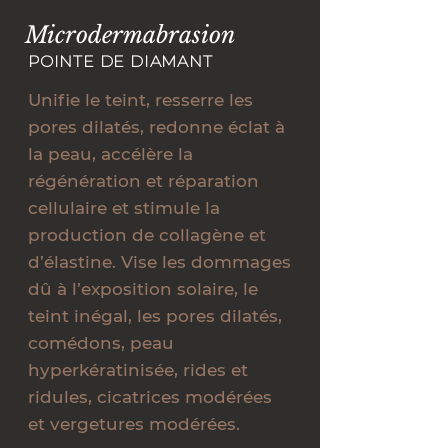
Microdermabrasion
POINTE DE DIAMANT
Unifie le teint, resserre les
pores dilatés, redonne éclat à
la peau, accélère la
régénération et réparation
cellulaire et stimule la
production de collagène et
d’élastine. Vise les dommages
dû à l’exposition solaire, le
teint inégal, les pores dilatés,
comédons, peau
hyperkératinisée, rides et
ridules, cicatrices modérées
et vergetures modérées.