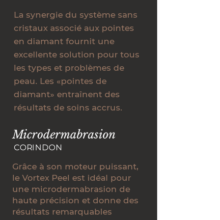
La synergie du système sans
cristaux associé aux pointes
en diamant fournit une
excellente solution pour tous
les types et problèmes de
peau. Les «pointes de
diamant» entraînent des
résultats de soins accrus.
Microdermabrasion
CORINDON
Grâce à son moteur puissant,
le Vortex Peel est idéal pour
une microdermabrasion de
haute précision et donne des
résultats remarquables