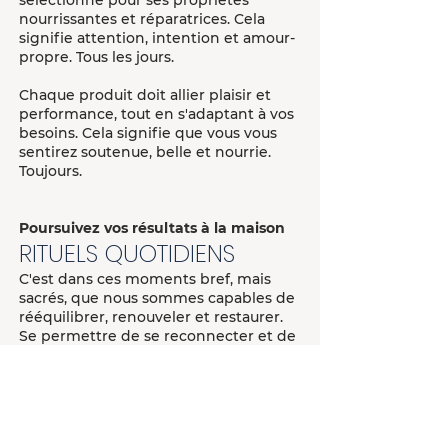
sélectionné pour ses propriétés
nourrissantes et réparatrices. Cela
signifie attention, intention et amour-
propre. Tous les jours.
Chaque produit doit allier plaisir et
performance, tout en s'adaptant à vos
besoins. Cela signifie que vous vous
sentirez soutenue, belle et nourrie.
Toujours.
Poursuivez vos résultats à la maison
RITUELS QUOTIDIENS
C'est dans ces moments bref, mais
sacrés, que nous sommes capables de
rééquilibrer, renouveler et restaurer.
Se permettre de se reconnecter et de
se célébrer quotidiennement grâce à
des rituels de soins personnels,
intentionnels et à des choix de vie
sains qui nous réalignent avec notre
nature authentique.